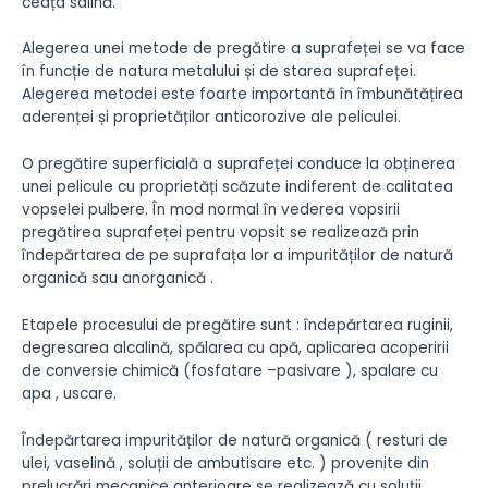
ceața salină.
Alegerea unei metode de pregătire a suprafeței se va face
în funcție de natura metalului și de starea suprafeței.
Alegerea metodei este foarte importantă în îmbunătățirea
aderenței și proprietăților anticorozive ale peliculei.
O pregătire superficială a suprafeței conduce la obținerea
unei pelicule cu proprietăți scăzute indiferent de calitatea
vopselei pulbere. În mod normal în vederea vopsirii
pregătirea suprafeței pentru vopsit se realizează prin
îndepărtarea de pe suprafața lor a impurităților de natură
organică sau anorganică .
Etapele procesului de pregătire sunt : îndepărtarea ruginii,
degresarea alcalină, spălarea cu apă, aplicarea acoperirii
de conversie chimică (fosfatare –pasivare ), spalare cu
apa , uscare.
Îndepărtarea impurităților de natură organică ( resturi de
ulei, vaselină , soluții de ambutisare etc. ) provenite din
prelucrări mecanice anterioare se realizează cu soluții