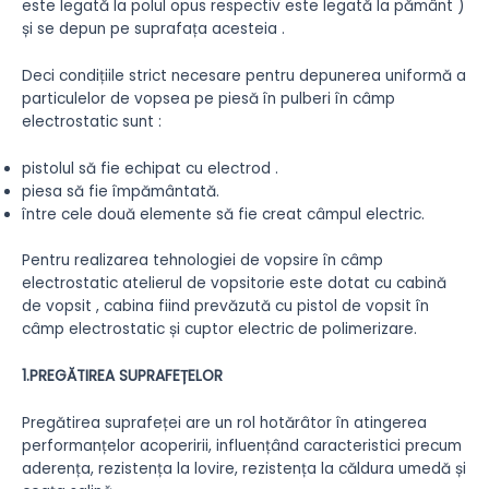
este legată la polul opus respectiv este legată la pământ )
și se depun pe suprafața acesteia .
Deci condițiile strict necesare pentru depunerea uniformă a
particulelor de vopsea pe piesă în pulberi în câmp
electrostatic sunt :
pistolul să fie echipat cu electrod .
piesa să fie împământată.
între cele două elemente să fie creat câmpul electric.
Pentru realizarea tehnologiei de vopsire în câmp
electrostatic atelierul de vopsitorie este dotat cu cabină
de vopsit , cabina fiind prevăzută cu pistol de vopsit în
câmp electrostatic și cuptor electric de polimerizare.
1.PREGĂTIREA SUPRAFEȚELOR
Pregătirea suprafeței are un rol hotărâtor în atingerea
performanțelor acoperirii, influențând caracteristici precum
aderența, rezistența la lovire, rezistența la căldura umedă și