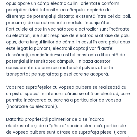
opus apare un câmp electric cu linii orientate conform
principiilor fizicii. Intensitatea câmpului depinde de
diferenţa de potenţial și distanța existentă între cei doi poli,
precum și de caracteristicile mediului înconjurător.
Particulele aflate în vecinătatea electrozilor sunt încărcate
cu electroni, ele sunt respinse de electrod și atrase de polul
opus, de-a lungul liniilor de câmp. În cazul în care polul opus
este legat la pământ, electronii captați vor fi astfel
descărcați, menținându-se astfel constanta diferență de
potențial și intensitatea câmpului. În baza acestor
considerente de principiu materialul pulverizat este
transportat pe suprafața piesei care se acoperă.
Vopsirea suprafețelor cu vopsea pulbere se realizează cu
un pistol special în interiorul căruia se află un electrod, care
permite încărcarea cu sarcină a particulelor de vopsea
(încărcare cu electroni ).
Datorită proprietății polimerilor de a se încărca
electrostatic și de a “păstra” sarcina electrică, particulele
de vopsea pulbere sunt atrase de suprafața piesei ( care