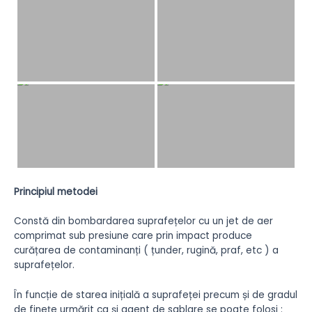
Principiul metodei
Constă din bombardarea suprafețelor cu un jet de aer
comprimat sub presiune care prin impact produce
curățarea de contaminanți ( țunder, rugină, praf, etc ) a
suprafețelor.
În funcție de starea inițială a suprafeței precum și de gradul
de finețe urmărit ca și agent de sablare se poate folosi :