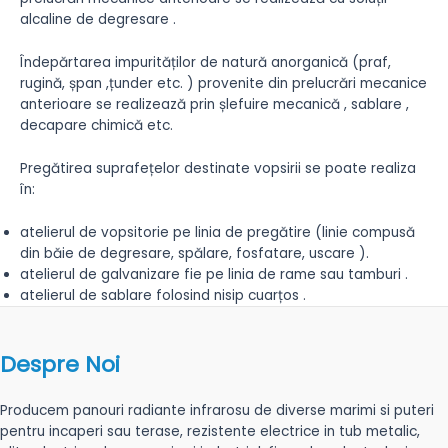
alcaline de degresare .
Îndepărtarea impurităților de natură anorganică (praf,
rugină, șpan ,țunder etc. ) provenite din prelucrări mecanice
anterioare se realizează prin șlefuire mecanică , sablare ,
decapare chimică etc.
Pregătirea suprafețelor destinate vopsirii se poate realiza
în:
atelierul de vopsitorie pe linia de pregătire (linie compusă
din băie de degresare, spălare, fosfatare, uscare ).
atelierul de galvanizare fie pe linia de rame sau tamburi .
atelierul de sablare folosind nisip cuarțos .
Despre Noi
Producem panouri radiante infrarosu de diverse marimi si puteri
pentru incaperi sau terase, rezistente electrice in tub metalic,