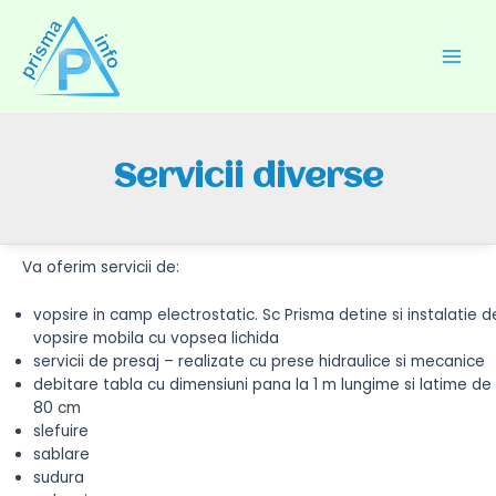
Skip
to
content
Main
Men
Servicii diverse
Va oferim servicii de:
vopsire in camp electrostatic. Sc Prisma detine si instalatie d
vopsire mobila cu vopsea lichida
servicii de presaj – realizate cu prese hidraulice si mecanice
debitare tabla cu dimensiuni pana la 1 m lungime si latime de
80 cm
slefuire
sablare
sudura