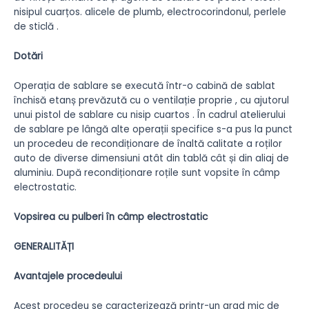
nisipul cuarțos. alicele de plumb, electrocorindonul, perlele
de sticlă .
Dotări
Operația de sablare se execută într-o cabină de sablat
închisă etanș prevăzută cu o ventilație proprie , cu ajutorul
unui pistol de sablare cu nisip cuartos . În cadrul atelierului
de sablare pe lângă alte operații specifice s-a pus la punct
un procedeu de recondiționare de înaltă calitate a roților
auto de diverse dimensiuni atât din tablă cât și din aliaj de
aluminiu. După recondiționare roțile sunt vopsite în câmp
electrostatic.
Vopsirea cu pulberi în câmp electrostatic
GENERALITĂȚI
Avantajele procedeului
Acest procedeu se caracterizează printr-un grad mic de