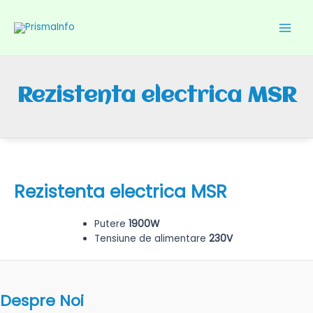
Skip
to
content
Main
Men
Rezistenta electrica MSR
Rezistenta electrica MSR
Putere
1900W
Tensiune de alimentare
230V
Despre Noi