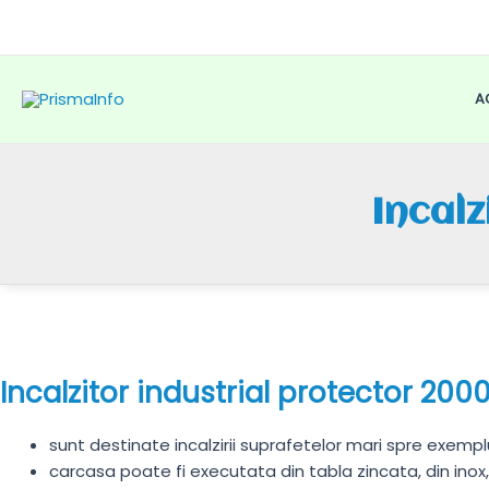
Skip
to
content
A
Incalz
Incalzitor industrial protector 20
sunt destinate incalzirii suprafetelor mari spre exemplu:
carcasa poate fi executata din tabla zincata, din inox