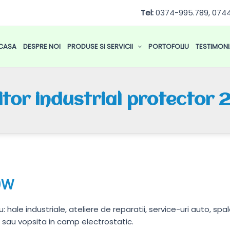
Tel:
0374-995.789, 074
CASA
DESPRE NOI
PRODUSE SI SERVICII
PORTOFOLIU
TESTIMONI
itor industrial protecto
00W
 hale industriale, ateliere de reparatii, service-uri auto, spala
, sau vopsita in camp electrostatic.