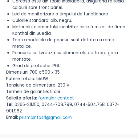
Carcasa este din tabla inoxidabila, asigurand reflexia
caldurii spre front panel.
Led de monitorizare a timpului de functionare
Culorile standard: alb, negru.
Materialul elementului incalzitor este furnizat de firma
Kanthal din Suedia
Toate modelele de panouri sunt dotate cu rame
metalice.
Panourile se livreaza cu elementele de fixare gata
montate.
Grad de protectie IP60
Dimensiuni 700 x 500 x 35
Putere totala: 550W
Tensiune de alimentare: 230 V
Termen de garantie: 5 ani
Solicita oferta:
formular contact
Tel:
0265-211.150, 0744-708.799, 0744-504.758, 0372-
901.982
Email:
prismainfosrl@gmail.com