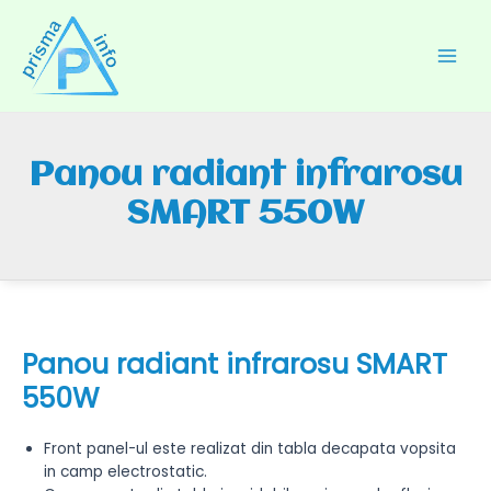
Skip
to
content
Main
Men
Panou radiant infrarosu
SMART 550W
Panou radiant infrarosu SMART
550W
Front panel-ul este realizat din tabla decapata vopsita
in camp electrostatic.