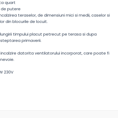
ta quart
 de putere
calzirea teraselor, de dimensiuni mici si medii, caselor si
r din blocurile de locuit.
ungirii timpului placut petrecut pe terasa si dupa
asteptarea primaverii.
calzire datorita ventilatorului incorporat, care poate fi
 nevoie.
0W 230V