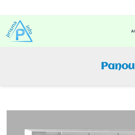
Skip
to
content
A
Panou 