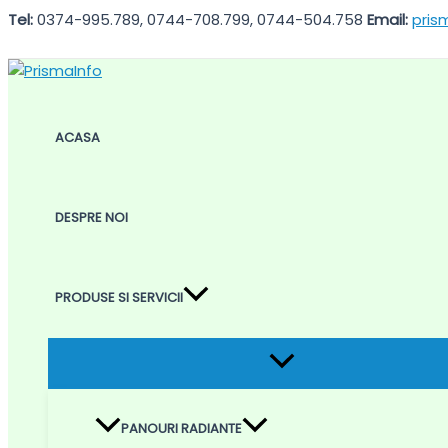
Skip
Tel:
0374-995.789, 0744-708.799, 0744-504.758
Email:
pris
to
content
ACASA
DESPRE NOI
PRODUSE SI SERVICII
Menu
Toggle
PANOURI RADIANTE