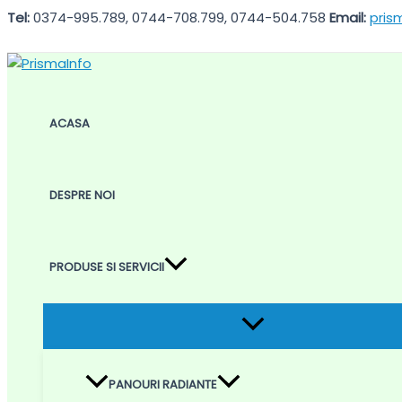
Skip
Tel:
0374-995.789, 0744-708.799, 0744-504.758
Email:
pris
to
content
ACASA
DESPRE NOI
PRODUSE SI SERVICII
Menu
Toggle
PANOURI RADIANTE